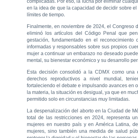
complicadas. Por eso, la lucha por eliminar cualqu
en la idea de que la capacidad de decidir sobre e
límites de tiempo.
Finalmente, en noviembre de 2024, el Congreso d
eliminó los artículos del Código Penal que pen
gestación, fundamentado en el reconocimiento 
informadas y responsables sobre sus propios cuer
mujer a continuar un embarazo no deseado puede 
mental, su bienestar económico y su desarrollo per
Esta decisión consolidó a la CDMX como una d
derechos reproductivos a nivel mundial, tenie
fortaleciendo el debate e impulsando avances en 
la materia, la situación es desigual, ya que en muc
permitido solo en circunstancias muy limitadas.
La despenalización del aborto en la Ciudad de Mé
total de las restricciones en 2024, representa u
mujeres en nuestro país y en América Latina, de
mujeres, sino también una medida de salud públ
proteger la dignidad y el bienestar de las personas