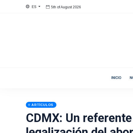
ES
5th of August 2026
Bienvenida
Mujeres en Movimiento
INICIO
N
ARTÍCULOS
CDMX: Un referente 
legalización del abo