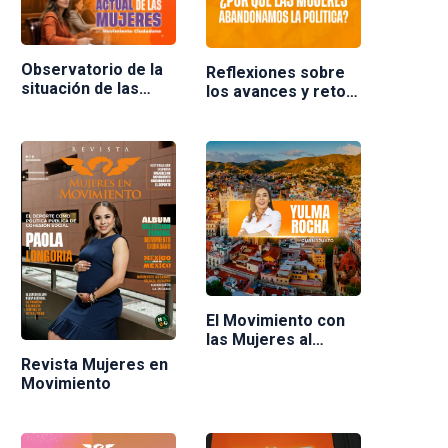
Observatorio de la
Reflexiones sobre
situación de las
los avances y retos
mujeres en
de las mujeres en la
Movimiento
política en México.
Ciudadano
Ponente Nuria
Varela
El Movimiento con
las Mujeres al
frente
Revista Mujeres en
Movimiento