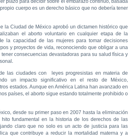
ier plazo para decidir sobre el embarazo continuó, basada
l propio cuerpo es un derecho básico que no debería tener
e la Ciudad de México aprobó un dictamen histórico que
alizaban el aborto voluntario en cualquier etapa de la
de la capacidad de las mujeres para tomar decisiones
pos y proyectos de vida, reconociendo que obligar a una
tener consecuencias devastadoras para su salud física y
sonal.
e las ciudades con leyes progresistas en materia de
ndo un impacto significativo en el resto de México,
otros estados. Aunque en América Latina han avanzado en
hos países, el aborto sigue estando totalmente prohibido o
xico, desde su primer paso en 2007 hasta la eliminación
n hito fundamental en la historia de los derechos de las
jando claro que no solo es un acto de justicia para las
ica que contribuye a reducir la mortalidad materna y a
.