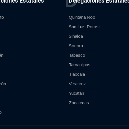
D
ciones Estatales
Delegaciones Estatale
to
Quintana Roo
San Luis Potosí
Sinaloa
Sonora
án
Tabasco
Tamaulipas
Tlaxcala
eón
Veracruz
Yucatán
Zacatecas
o