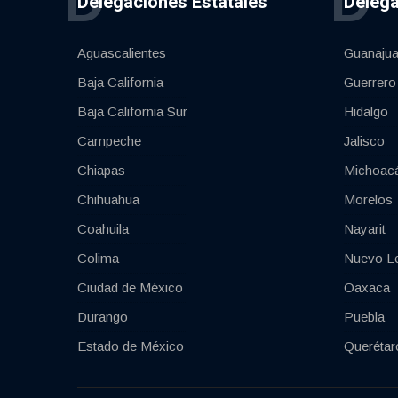
D
D
Delegaciones Estatales
Delega
Aguascalientes
Guanajua
Baja California
Guerrero
Baja California Sur
Hidalgo
Campeche
Jalisco
Chiapas
Michoac
Chihuahua
Morelos
Coahuila
Nayarit
Colima
Nuevo L
Ciudad de México
Oaxaca
Durango
Puebla
Estado de México
Querétar