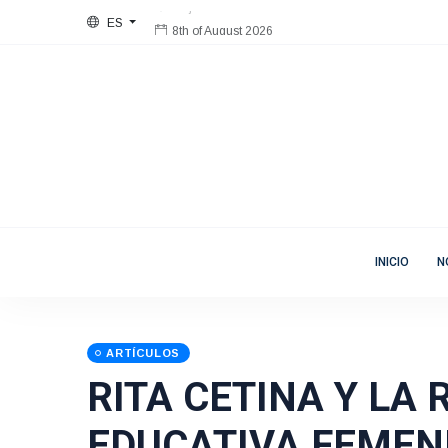
ES
8th of August 2026
Bienvenida
Mujeres en Movimiento
INICIO
N
ARTÍCULOS
RITA CETINA Y LA
EDUCATIVA FEMEN