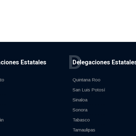
D
ciones Estatales
Delegaciones Estatale
to
Quintana Roo
San Luis Potosí
Sinaloa
Sonora
án
Tabasco
Tamaulipas