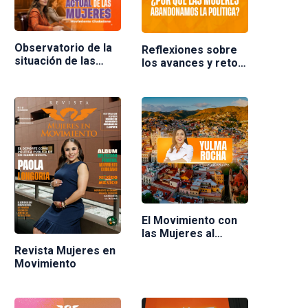
Observatorio de la
Reflexiones sobre
situación de las
los avances y retos
mujeres en
de las mujeres en la
Movimiento
política en México.
Ciudadano
Ponente Nuria
Varela
El Movimiento con
las Mujeres al
frente
Revista Mujeres en
Movimiento