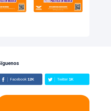
Síguenos
Facebook
13
K
Twitter
2
K