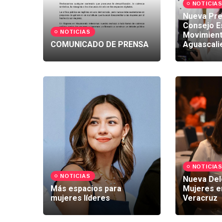
NOTICIA
Nueva Pre
Consejo Es
NOTICIAS
Movimient
COMUNICADO DE PRENSA
Aguascali
NOTICIA
NOTICIAS
Nueva Del
Más espacios para
Mujeres e
mujeres líderes
Veracruz