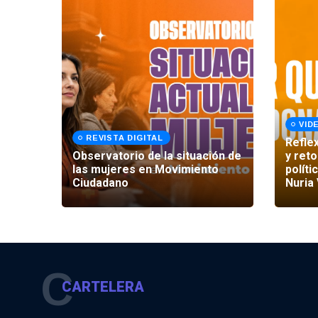
VID
REVISTA DIGITAL
Refle
rtual
Observatorio de la situación de
y reto
las mujeres en Movimiento
polít
Ciudadano
Nuria
C
CARTELERA