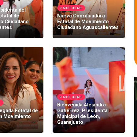
S
NOTICIAS
sidenta del
tatal de
Nueva Coordinadora
o Ciudadano
Estatal de Movimiento
entes
Ciudadano Aguascalientes
NOTICIAS
S
Bienvenida Alejandra
egada Estatal de
Gutiérrez, Presidenta
n Movimiento
Municipal de León,
Guanajuato