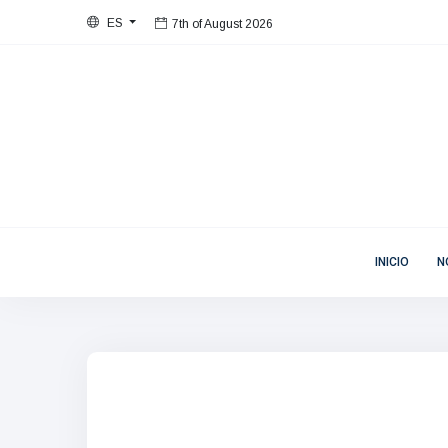
ES
Bienvenida
Mujeres en Movimiento
7th of August 2026
INICIO
N