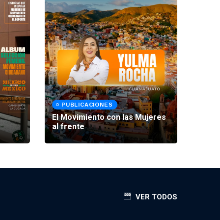
PUBLICACIONES
PU
El Movimiento con las Mujeres
Seman
al frente
Mate
VER TODOS