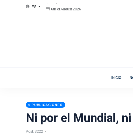
ES
6th of August 2026
Bienvenida
Mujeres en Movimiento
INICIO
N
PUBLICACIONES
Ni por el Mundial, ni
Post: 3222