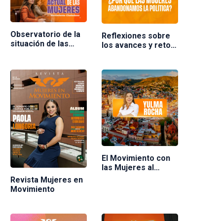
Observatorio de la
Reflexiones sobre
situación de las
los avances y retos
mujeres en
de las mujeres en la
Movimiento
política en México.
Ciudadano
Ponente Nuria
Varela
El Movimiento con
las Mujeres al
frente
Revista Mujeres en
Movimiento