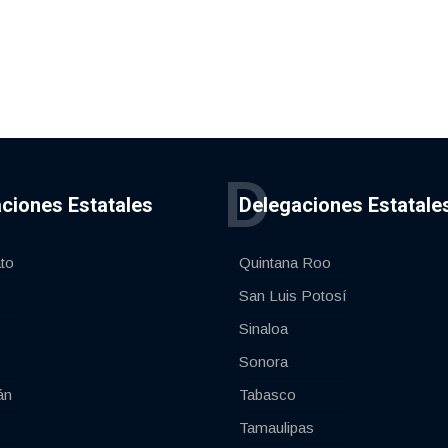
D
ciones Estatales
Delegaciones Estatale
to
Quintana Roo
San Luis Potosí
Sinaloa
Sonora
án
Tabasco
Tamaulipas