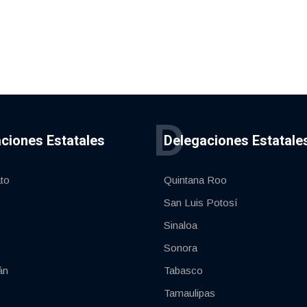
D
ciones Estatales
Delegaciones Estatale
to
Quintana Roo
San Luis Potosí
Sinaloa
Sonora
án
Tabasco
Tamaulipas