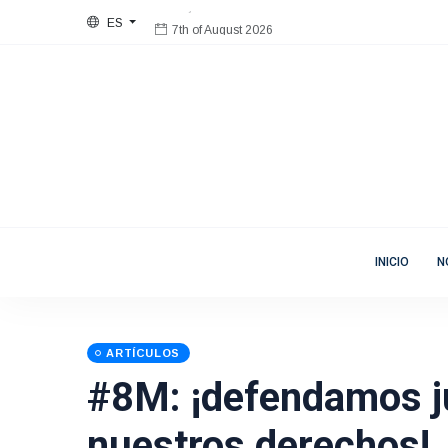
ES
7th of August 2026
Bienvenida
Mujeres en Movimiento
INICIO
N
ARTÍCULOS
#8M: ¡defendamos j
nuestros derechos!