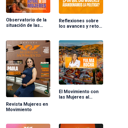
Observatorio de la
Reflexiones sobre
situación de las
los avances y retos
mujeres en
de las mujeres en la
Movimiento
política en México.
Ciudadano
Ponente Nuria
Varela
El Movimiento con
las Mujeres al
frente
Revista Mujeres en
Movimiento