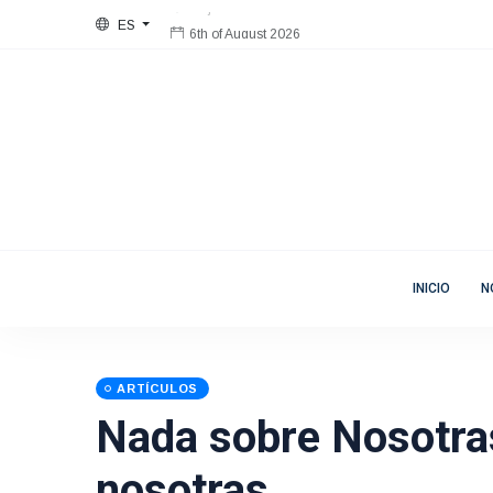
ES
6th of August 2026
Bienvenida
Mujeres en Movimiento
INICIO
N
ARTÍCULOS
Nada sobre Nosotras
nosotras