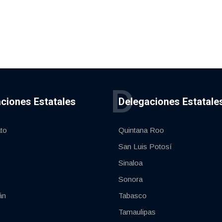
D
ciones Estatales
Delegaciones Estatale
to
Quintana Roo
San Luis Potosí
Sinaloa
Sonora
án
Tabasco
Tamaulipas