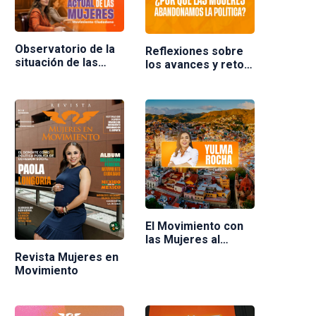
Observatorio de la
Reflexiones sobre
situación de las
los avances y retos
mujeres en
de las mujeres en la
Movimiento
política en México.
Ciudadano
Ponente Nuria
Varela
El Movimiento con
las Mujeres al
frente
Revista Mujeres en
Movimiento