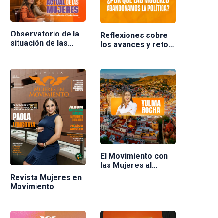
Observatorio de la
Reflexiones sobre
situación de las
los avances y retos
mujeres en
de las mujeres en la
Movimiento
política en México.
Ciudadano
Ponente Nuria
Varela
El Movimiento con
las Mujeres al
frente
Revista Mujeres en
Movimiento