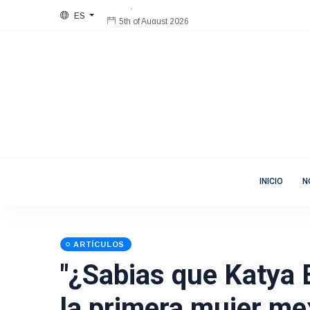
ES
5th of August 2026
Bienvenida
Mujeres en Movimiento
INICIO
N
ARTÍCULOS
"¿Sabias que Katya 
la primera mujer me