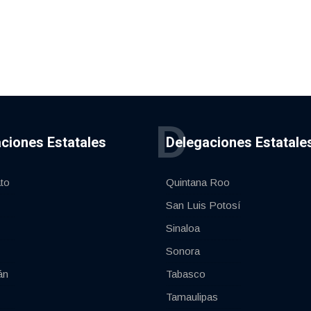
D
ciones Estatales
Delegaciones Estatale
to
Quintana Roo
San Luis Potosí
Sinaloa
Sonora
án
Tabasco
Tamaulipas