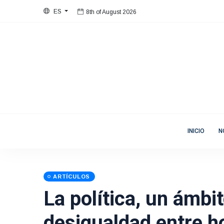
ES
8th of August 2026
Bienvenida
Mujeres en Movimiento
INICIO
N
ARTÍCULOS
La política, un ámbi
desigualdad entre 