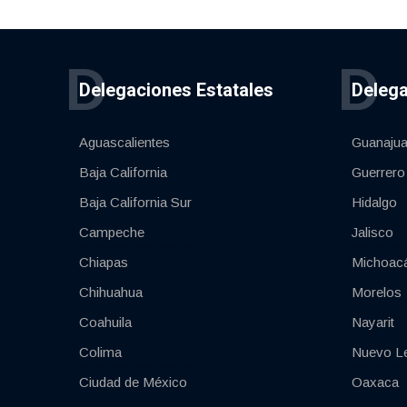
D
D
Delegaciones Estatales
Delega
Aguascalientes
Guanajua
Baja California
Guerrero
Baja California Sur
Hidalgo
Campeche
Jalisco
Chiapas
Michoac
Chihuahua
Morelos
Coahuila
Nayarit
Colima
Nuevo L
Ciudad de México
Oaxaca