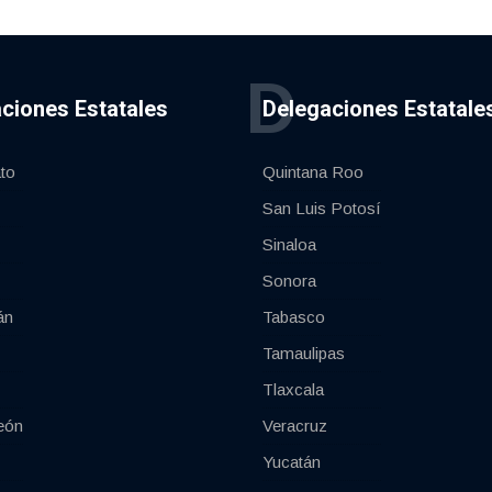
D
ciones Estatales
Delegaciones Estatale
to
Quintana Roo
San Luis Potosí
Sinaloa
Sonora
án
Tabasco
Tamaulipas
Tlaxcala
eón
Veracruz
Yucatán