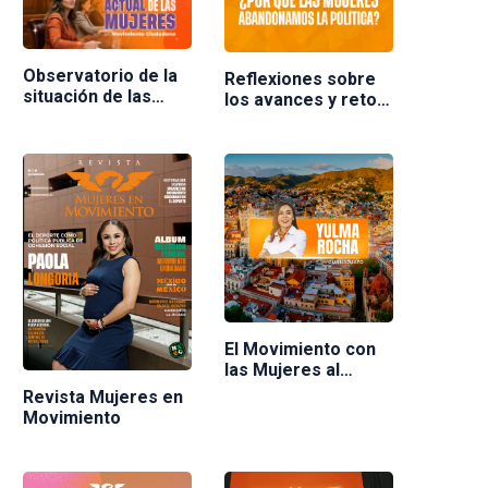
Observatorio de la
Reflexiones sobre
situación de las
los avances y retos
mujeres en
de las mujeres en la
Movimiento
política en México.
Ciudadano
Ponente Nuria
Varela
El Movimiento con
las Mujeres al
frente
Revista Mujeres en
Movimiento