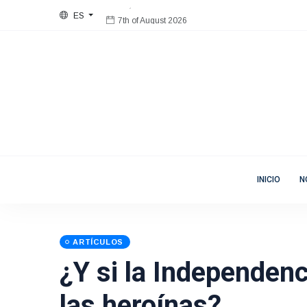
ES
7th of August 2026
Bienvenida
Mujeres en Movimiento
INICIO
N
ARTÍCULOS
¿Y si la Independenc
las heroínas?