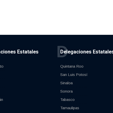
D
ciones Estatales
Delegaciones Estatale
to
Quintana Roo
San Luis Potosí
Sinaloa
Sonora
án
Tabasco
Tamaulipas