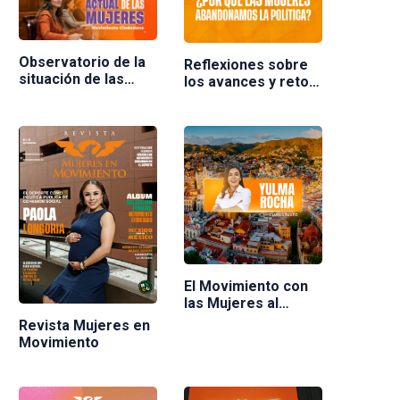
Observatorio de la
Reflexiones sobre
situación de las
los avances y retos
mujeres en
de las mujeres en la
Movimiento
política en México.
Ciudadano
Ponente Nuria
Varela
El Movimiento con
las Mujeres al
frente
Revista Mujeres en
Movimiento