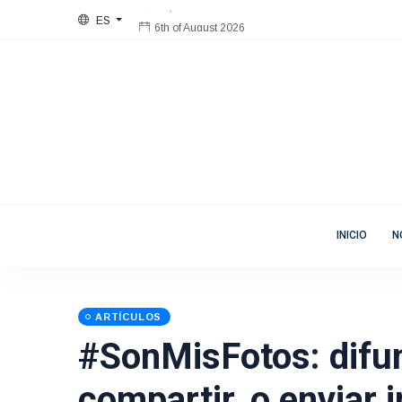
ES
6th of August 2026
Bienvenida
Mujeres en Movimiento
INICIO
N
ARTÍCULOS
#SonMisFotos: difun
compartir, o enviar