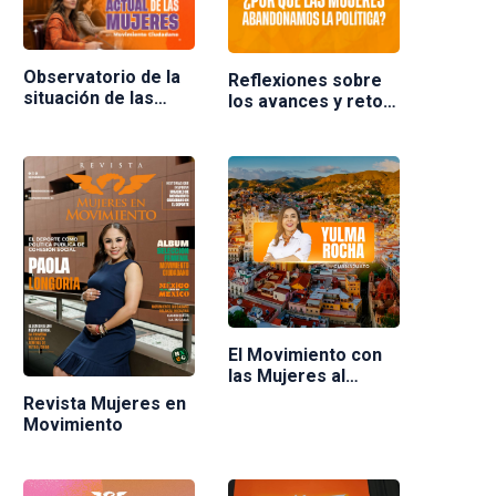
Observatorio de la
Reflexiones sobre
situación de las
los avances y retos
mujeres en
de las mujeres en la
Movimiento
política en México.
Ciudadano
Ponente Nuria
Varela
El Movimiento con
las Mujeres al
frente
Revista Mujeres en
Movimiento