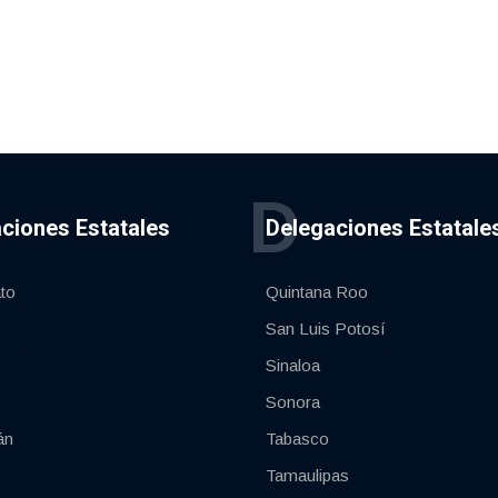
D
ciones Estatales
Delegaciones Estatale
to
Quintana Roo
San Luis Potosí
Sinaloa
Sonora
án
Tabasco
Tamaulipas