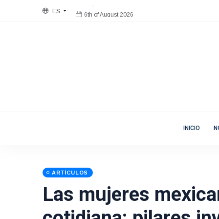
ES
6th of August 2026
Bienvenida
Mujeres en Movimiento
INICIO
N
ARTÍCULOS
Las mujeres mexican
cotidiana: pilares in