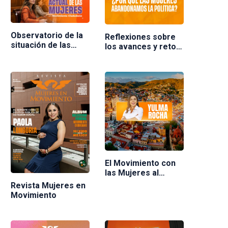
Observatorio de la
Reflexiones sobre
situación de las
los avances y retos
mujeres en
de las mujeres en la
Movimiento
política en México.
Ciudadano
Ponente Nuria
Varela
El Movimiento con
las Mujeres al
frente
Revista Mujeres en
Movimiento