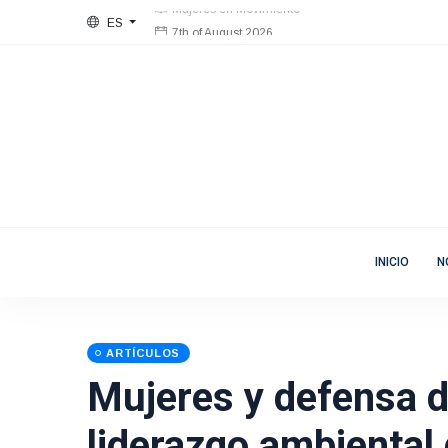
ES
7th of August 2026
Bienvenida
Mujeres en Movimiento
INICIO
N
ARTÍCULOS
Mujeres y defensa de
liderazgo ambiental