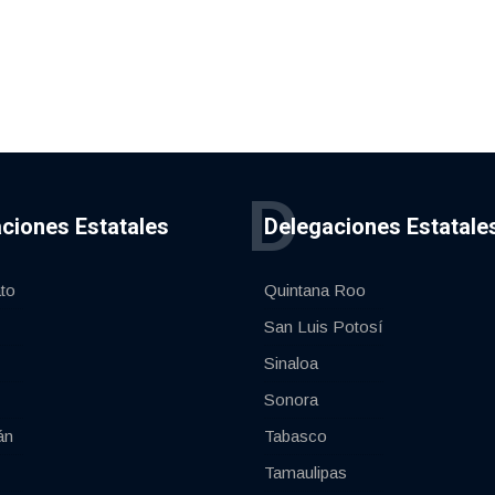
D
ciones Estatales
Delegaciones Estatale
to
Quintana Roo
San Luis Potosí
Sinaloa
Sonora
án
Tabasco
Tamaulipas