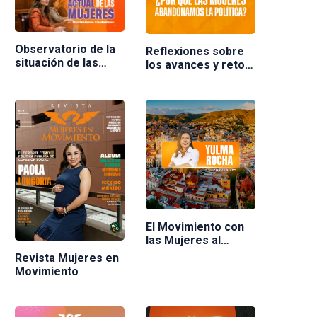
Observatorio de la
Reflexiones sobre
situación de las
los avances y retos
mujeres en
de las mujeres en la
Movimiento
política en México.
Ciudadano
Ponente Nuria
Varela
El Movimiento con
las Mujeres al
frente
Revista Mujeres en
Movimiento