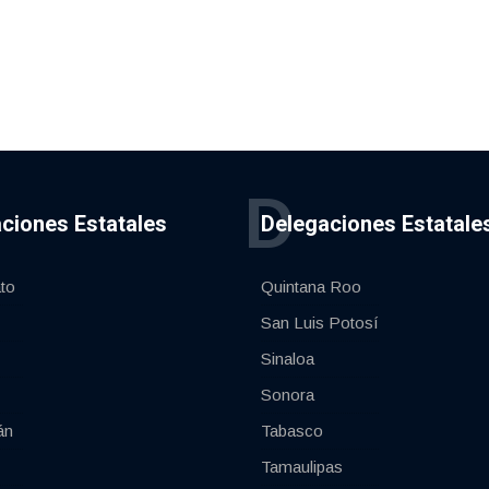
D
ciones Estatales
Delegaciones Estatale
to
Quintana Roo
San Luis Potosí
Sinaloa
Sonora
án
Tabasco
Tamaulipas