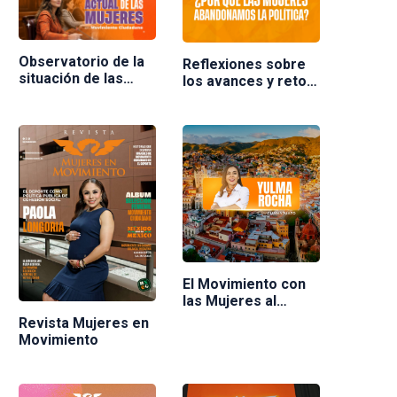
Observatorio de la
Reflexiones sobre
situación de las
los avances y retos
mujeres en
de las mujeres en la
Movimiento
política en México.
Ciudadano
Ponente Nuria
Varela
El Movimiento con
las Mujeres al
frente
Revista Mujeres en
Movimiento