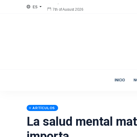
ES
7th of August 2026
Bienvenida
Mujeres en Movimiento
INICIO
N
ARTÍCULOS
La salud mental ma
importa