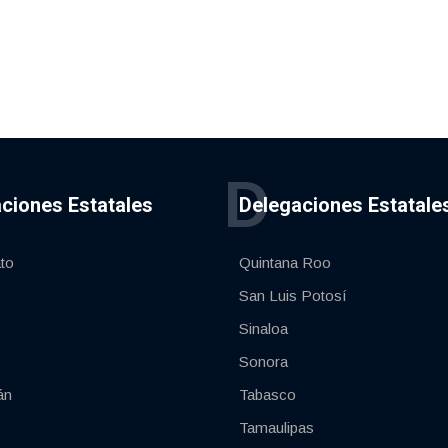
D
ciones Estatales
Delegaciones Estatale
to
Quintana Roo
San Luis Potosí
Sinaloa
Sonora
án
Tabasco
Tamaulipas