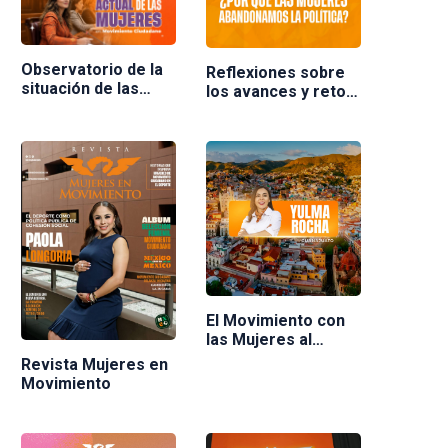
Observatorio de la
Reflexiones sobre
situación de las
los avances y retos
mujeres en
de las mujeres en la
Movimiento
política en México.
Ciudadano
Ponente Nuria
Varela
El Movimiento con
las Mujeres al
frente
Revista Mujeres en
Movimiento