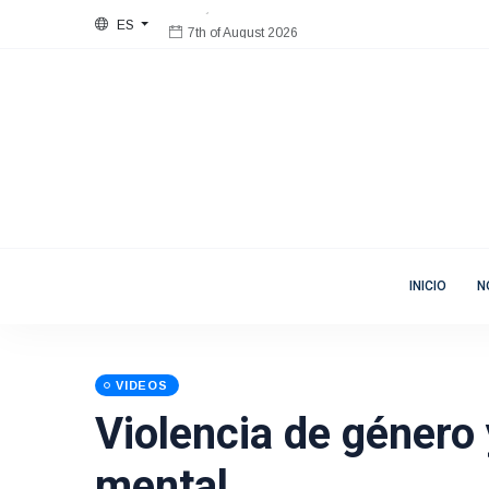
ES
7th of August 2026
Bienvenida
Mujeres en Movimiento
INICIO
N
VIDEOS
Violencia de género 
mental