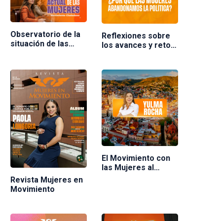
Observatorio de la
Reflexiones sobre
situación de las
los avances y retos
mujeres en
de las mujeres en la
Movimiento
política en México.
Ciudadano
Ponente Nuria
Varela
El Movimiento con
las Mujeres al
frente
Revista Mujeres en
Movimiento