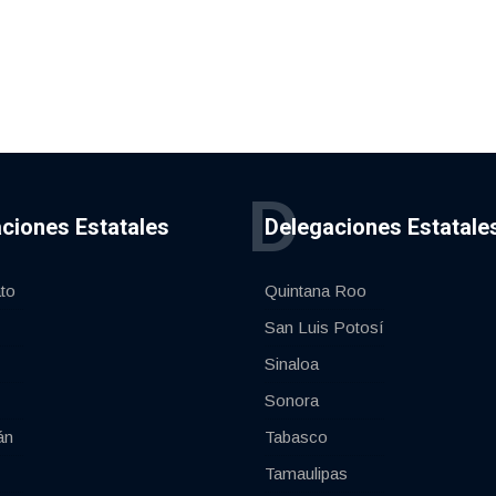
D
ciones Estatales
Delegaciones Estatale
to
Quintana Roo
San Luis Potosí
Sinaloa
Sonora
án
Tabasco
Tamaulipas