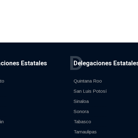
D
ciones Estatales
Delegaciones Estatale
to
Quintana Roo
San Luis Potosí
Sinaloa
Sonora
án
Tabasco
Tamaulipas