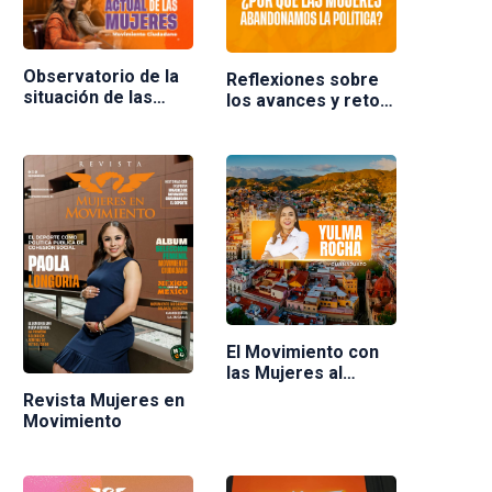
Observatorio de la
Reflexiones sobre
situación de las
los avances y retos
mujeres en
de las mujeres en la
Movimiento
política en México.
Ciudadano
Ponente Nuria
Varela
El Movimiento con
las Mujeres al
frente
Revista Mujeres en
Movimiento