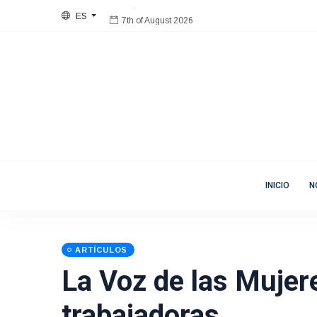
ES
7th of August 2026
Bienvenida
Mujeres en Movimiento
INICIO
N
ARTÍCULOS
La Voz de las Mujer
trabajadoras