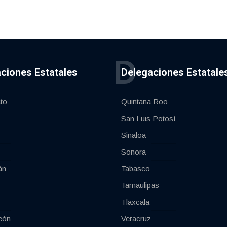
D
ciones Estatales
Delegaciones Estatale
to
Quintana Roo
San Luis Potosí
Sinaloa
Sonora
án
Tabasco
Tamaulipas
Tlaxcala
eón
Veracruz