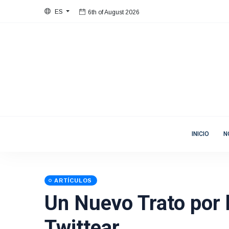
ES
6th of August 2026
Bienvenida
Mujeres en Movimiento
INICIO
N
ARTÍCULOS
Un Nuevo Trato por 
Twittear