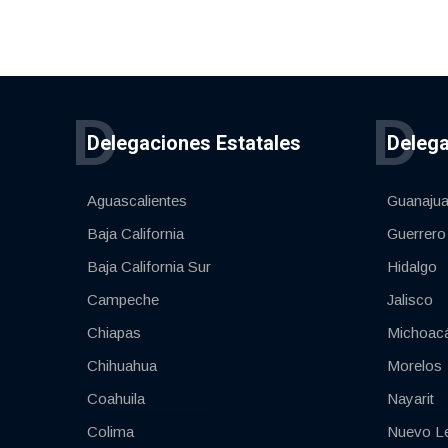
D
D
Delegaciones Estatales
Delega
Aguascalientes
Guanajua
Baja California
Guerrero
Baja California Sur
Hidalgo
Campeche
Jalisco
Chiapas
Michoac
Chihuahua
Morelos
Coahuila
Nayarit
Colima
Nuevo L