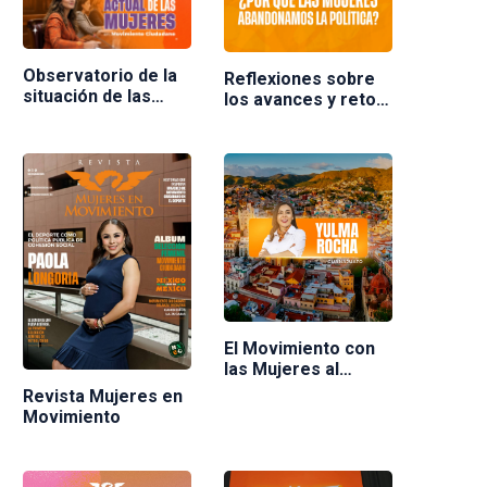
Observatorio de la
Reflexiones sobre
situación de las
los avances y retos
mujeres en
de las mujeres en la
Movimiento
política en México.
Ciudadano
Ponente Nuria
Varela
El Movimiento con
las Mujeres al
frente
Revista Mujeres en
Movimiento