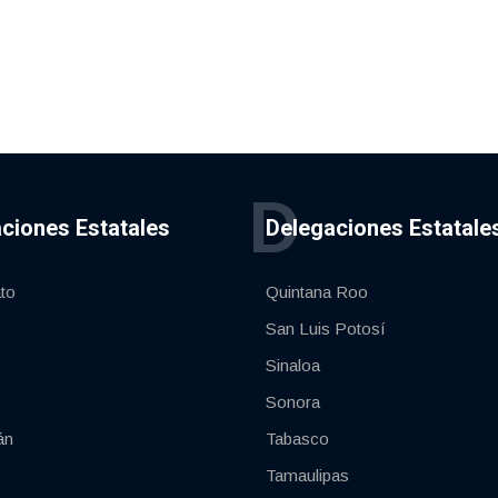
D
ciones Estatales
Delegaciones Estatale
to
Quintana Roo
San Luis Potosí
Sinaloa
Sonora
án
Tabasco
Tamaulipas