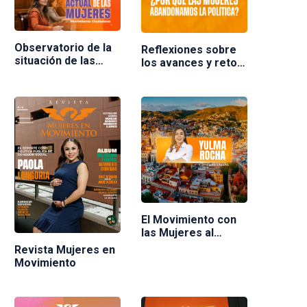
Observatorio de la
Reflexiones sobre
situación de las
los avances y retos
mujeres en
de las mujeres en la
Movimiento
política en México.
Ciudadano
Ponente Nuria
Varela
El Movimiento con
las Mujeres al
frente
Revista Mujeres en
Movimiento