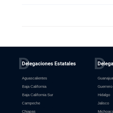
D
D
Delegaciones Estatales
Delega
Aguascalientes
Guanajua
Baja California
Guerrero
Baja California Sur
Hidalgo
Campeche
Jalisco
Chiapas
Michoac