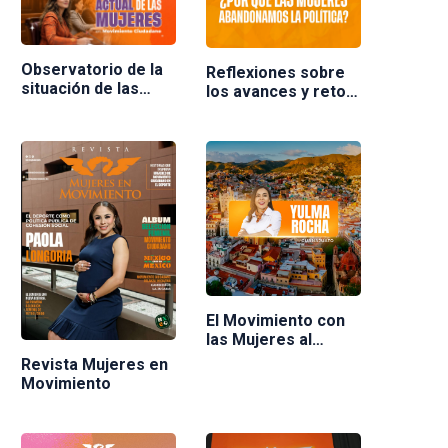
Observatorio de la
Reflexiones sobre
situación de las
los avances y retos
mujeres en
de las mujeres en la
Movimiento
política en México.
Ciudadano
Ponente Nuria
Varela
El Movimiento con
las Mujeres al
frente
Revista Mujeres en
Movimiento