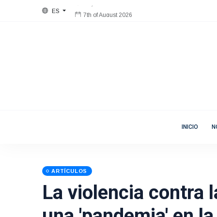
ES
7th of August 2026
Bienvenida
Mujeres en Movimiento
INICIO
N
ARTÍCULOS
La violencia contra 
una 'pandemia' en l