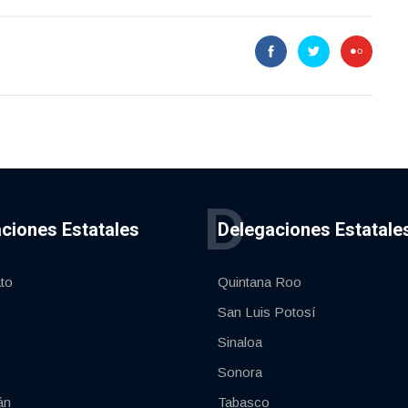
D
ciones Estatales
Delegaciones Estatale
to
Quintana Roo
San Luis Potosí
Sinaloa
Sonora
án
Tabasco