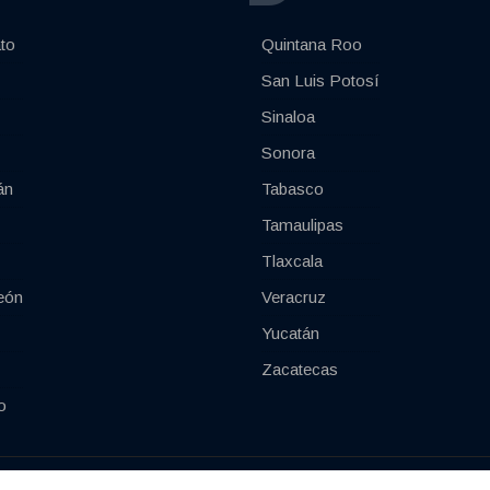
to
Quintana Roo
San Luis Potosí
Sinaloa
Sonora
án
Tabasco
Tamaulipas
Tlaxcala
eón
Veracruz
Yucatán
Zacatecas
o