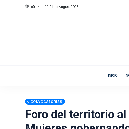
8th of August 2026
ES
Bienvenida
Mujeres en Movimiento
8th of August 2026
INICIO
N
CONVOCATORIAS
Foro del territorio al
Mujeres gobernando 