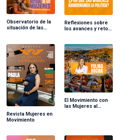
Observatorio de la
Reflexiones sobre
situación de las
los avances y retos
mujeres en
de las mujeres en la
Movimiento
política en México.
Ciudadano
Ponente Nuria
Varela
El Movimiento con
las Mujeres al
frente
Revista Mujeres en
Movimiento