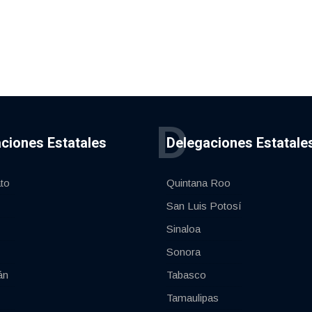
D
ciones Estatales
Delegaciones Estatale
to
Quintana Roo
San Luis Potosí
Sinaloa
Sonora
án
Tabasco
Tamaulipas