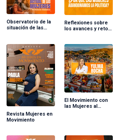
Observatorio de la
Reflexiones sobre
situación de las
los avances y retos
mujeres en
de las mujeres en la
Movimiento
política en México.
Ciudadano
Ponente Nuria
Varela
El Movimiento con
las Mujeres al
frente
Revista Mujeres en
Movimiento