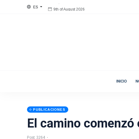
ES
9th of August 2026
Bienvenida
Mujeres en Movimiento
INICIO
N
PUBLICACIONES
El camino comenzó c
Post: 3264