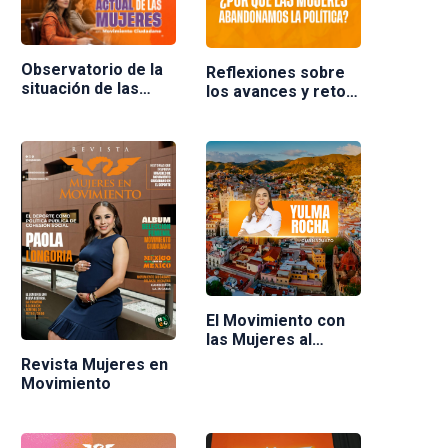
Observatorio de la
Reflexiones sobre
situación de las
los avances y retos
mujeres en
de las mujeres en la
Movimiento
política en México.
Ciudadano
Ponente Nuria
Varela
El Movimiento con
las Mujeres al
frente
Revista Mujeres en
Movimiento