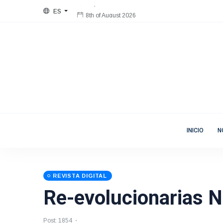
ES
8th of August 2026
Bienvenida
Mujeres en Movimiento
INICIO
N
REVISTA DIGITAL
Re-evolucionarias N
Post: 1854